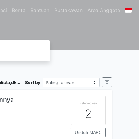
asi
Berita
Bantuan
Pustakawan
Area Anggota
ista,dk...
Sort by
innya
Ketersediaan
2
Unduh MARC