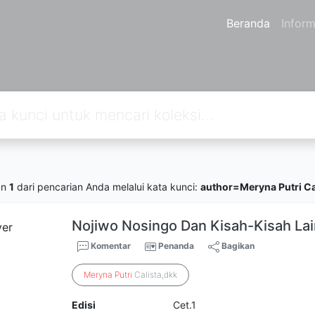
Beranda
Inform
an
1
dari pencarian Anda melalui kata kunci:
author=Meryna Putri Cal
Nojiwo Nosingo Dan Kisah-Kisah La
Komentar
Penanda
Bagikan
Meryna
Putri
Calista,dkk
Edisi
Cet.1