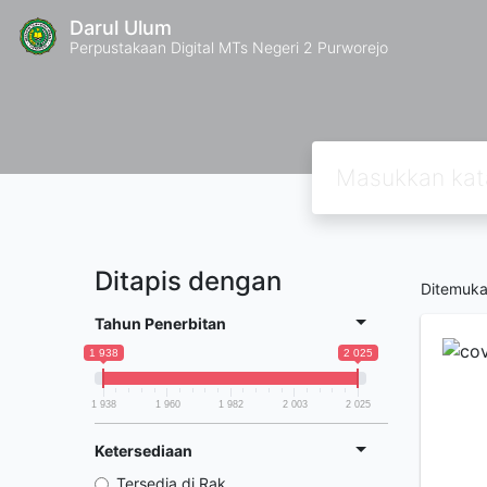
Darul Ulum
Perpustakaan Digital MTs Negeri 2 Purworejo
Ditapis dengan
Ditemuk
Tahun Penerbitan
1 938
2 025
1 938
1 960
1 982
2 003
2 025
Ketersediaan
Tersedia di Rak