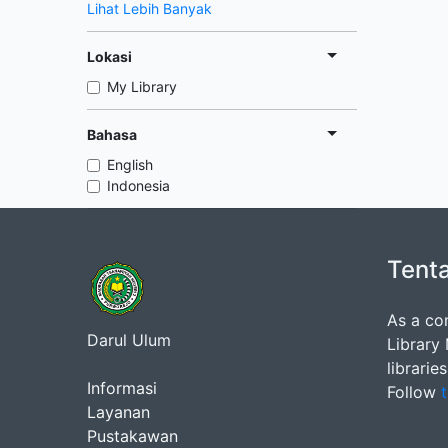
Lihat Lebih Banyak
Lokasi
My Library
Bahasa
English
Indonesia
Tent
As a co
Darul Ulum
Library
librarie
Informasi
Follow
t
Layanan
Pustakawan