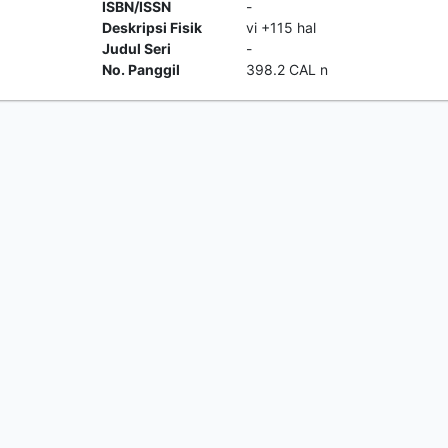
ISBN/ISSN
-
Deskripsi Fisik
vi +115 hal
Judul Seri
-
No. Panggil
398.2 CAL n