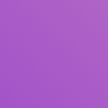
Judul
Pengarang
Subjek
ISBN/ISSN
Tipe Koleksi
Lokasi
GMD