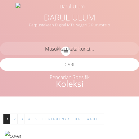
DARUL ULUM
Perpustakaan Digital MTs Negeri 2 Purworejo
CARI
Pencarian Spesifik
Koleksi
1
2
3
4
5
BERIKUTNYA
HAL. AKHIR