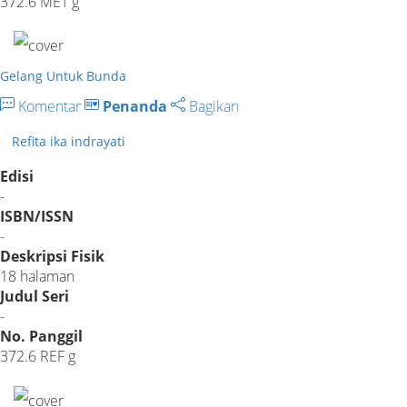
372.6 MET g
Gelang Untuk Bunda
Komentar
Penanda
Bagikan
Refita ika indrayati
Edisi
-
ISBN/ISSN
-
Deskripsi Fisik
18 halaman
Judul Seri
-
No. Panggil
372.6 REF g