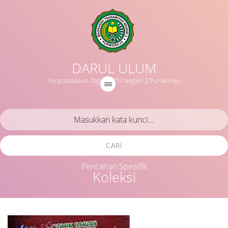
DARUL ULUM
Perpustakaan Digital MTs Negeri 2 Purworejo
CARI
Pencarian Spesifik
Koleksi