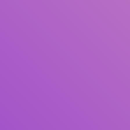
Pengarang
Subjek
ISBN/ISSN
Tipe Koleksi
Lokasi
GMD
Cari