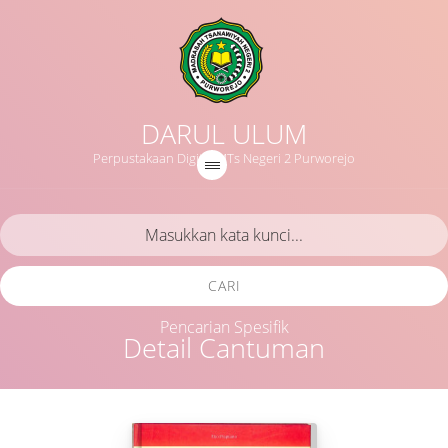
DARUL ULUM
Perpustakaan Digital MTs Negeri 2 Purworejo
CARI
Pencarian Spesifik
Detail Cantuman