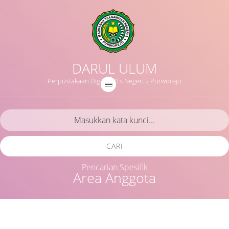
DARUL ULUM
Perpustakaan Digital MTs Negeri 2 Purworejo
CARI
Pencarian Spesifik
Area Anggota