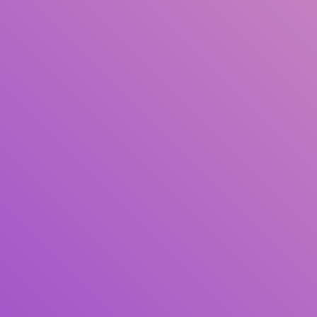
Pengarang
Subjek
ISBN/ISSN
Tipe Koleksi
Lokasi
GMD
Cari