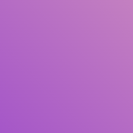
Pengarang
Subjek
ISBN/ISSN
Tipe Koleksi
Lokasi
GMD
Cari