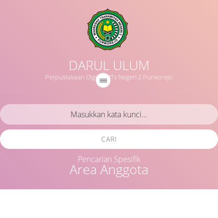
DARUL ULUM
Perpustakaan Digital MTs Negeri 2 Purworejo
CARI
Pencarian Spesifik
Area Anggota