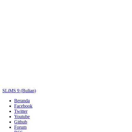
Pengarang
Subjek
ISBN/ISSN
Tipe Koleksi
Lokasi
GMD
Cari
SLiMS 9 (Bulian)
Beranda
Facebook
Twitter
Youtube
Github
Forum