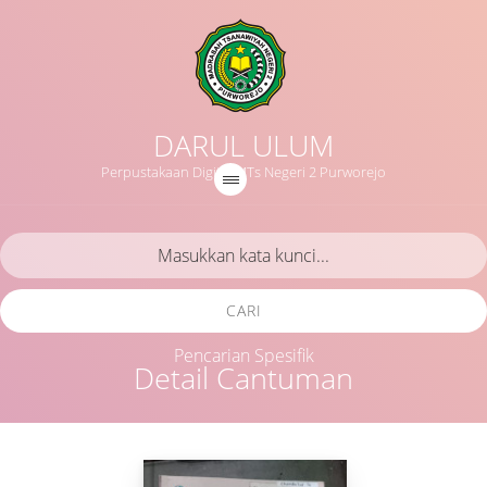
DARUL ULUM
Perpustakaan Digital MTs Negeri 2 Purworejo
CARI
Pencarian Spesifik
Detail Cantuman