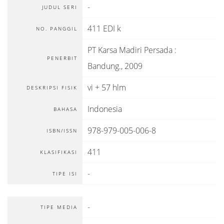
-
JUDUL SERI
411 EDI k
NO. PANGGIL
PT Karsa Madiri Persada
:
PENERBIT
Bandung
.,
2009
vi + 57 hlm
DESKRIPSI FISIK
Indonesia
BAHASA
978-979-005-006-8
ISBN/ISSN
411
KLASIFIKASI
-
TIPE ISI
-
TIPE MEDIA