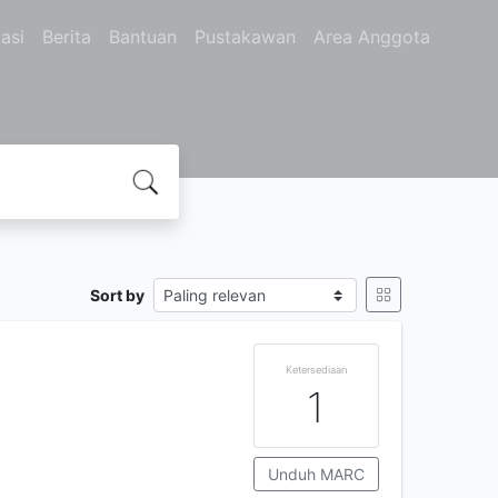
asi
Berita
Bantuan
Pustakawan
Area Anggota
Sort by
Ketersediaan
1
Unduh MARC