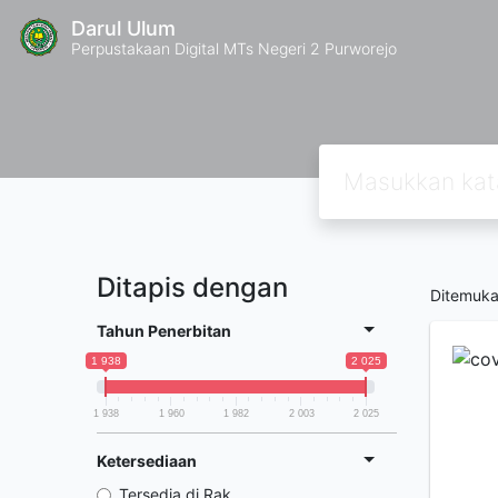
Darul Ulum
Perpustakaan Digital MTs Negeri 2 Purworejo
Ditapis dengan
Ditemuk
Tahun Penerbitan
1 938
2 025
1 938
1 960
1 982
2 003
2 025
Ketersediaan
Tersedia di Rak