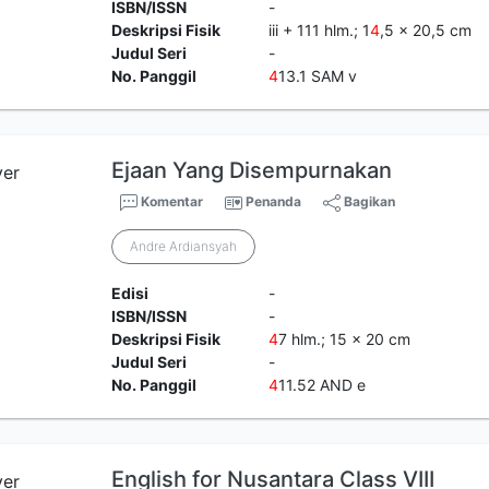
ISBN/ISSN
-
Deskripsi Fisik
iii + 111 hlm.; 1
4
,5 x 20,5 cm
Judul Seri
-
No. Panggil
4
13.1 SAM v
Ejaan Yang Disempurnakan
Komentar
Penanda
Bagikan
Andre Ardiansyah
Edisi
-
ISBN/ISSN
-
Deskripsi Fisik
4
7 hlm.; 15 x 20 cm
Judul Seri
-
No. Panggil
4
11.52 AND e
English for Nusantara Class VIII