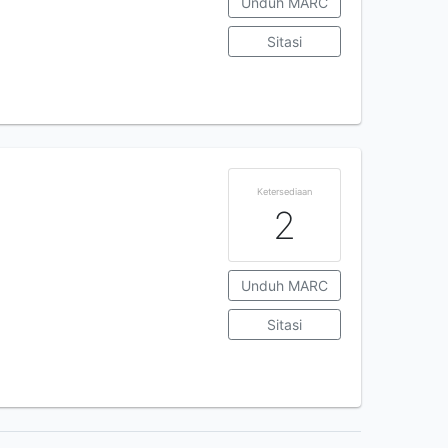
Unduh MARC
Sitasi
Ketersediaan
2
Unduh MARC
Sitasi