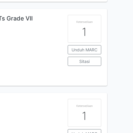
Ts Grade VII
Ketersediaan
1
Unduh MARC
Sitasi
Ketersediaan
1