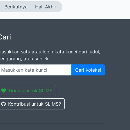
Berikutnya
Hal. Akhir
Cari
asukkan satu atau lebih kata kunci dari judul,
engarang, atau subjek
Cari Koleksi
Donasi untuk SLiMS
Kontribusi untuk SLiMS?