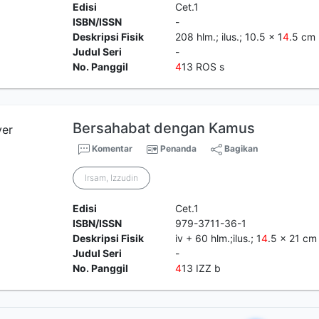
Edisi
Cet.1
ISBN/ISSN
-
Deskripsi Fisik
208 hlm.; ilus.; 10.5 x 1
4
.5 cm
Judul Seri
-
No. Panggil
4
13 ROS s
Bersahabat dengan Kamus
Komentar
Penanda
Bagikan
Irsam, Izzudin
Edisi
Cet.1
ISBN/ISSN
979-3711-36-1
Deskripsi Fisik
iv + 60 hlm.;ilus.; 1
4
.5 x 21 cm
Judul Seri
-
No. Panggil
4
13 IZZ b