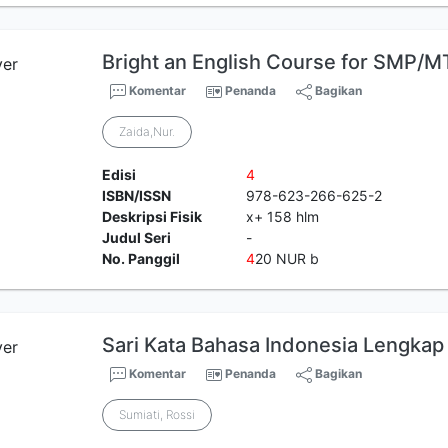
Bright an English Course for SMP/M
Komentar
Penanda
Bagikan
Zaida,Nur.
Edisi
4
ISBN/ISSN
978-623-266-625-2
Deskripsi Fisik
x+ 158 hlm
Judul Seri
-
No. Panggil
4
20 NUR b
Sari Kata Bahasa Indonesia Lengkap
Komentar
Penanda
Bagikan
Sumiati, Rossi