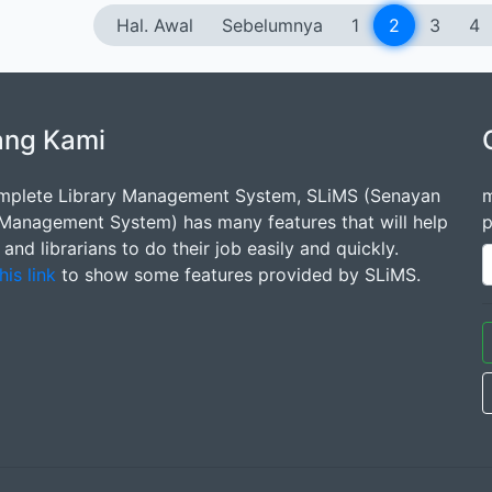
Hal. Awal
Sebelumnya
1
2
3
4
ang Kami
mplete Library Management System, SLiMS (Senayan
m
 Management System) has many features that will help
p
s and librarians to do their job easily and quickly.
his link
to show some features provided by SLiMS.