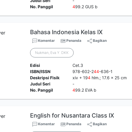
Judul Seri
-
No. Panggil
4
99.2 GUS b
Bahasa Indonesia Kelas IX
Komentar
Penanda
Bagikan
Nukman, Eva Y. DKK
Edisi
Cet.3
ISBN/ISSN
978-602-2
4
4
-636-1
Deskripsi Fisik
xiv + 19
4
hlm.; 17.6 x 25 cm
Judul Seri
-
No. Panggil
4
99.2 EVA b
English for Nusantara Class IX
Komentar
Penanda
Bagikan