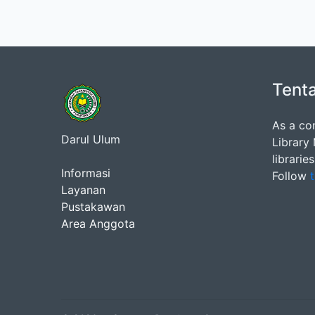
Tent
As a co
Darul Ulum
Library
librarie
Informasi
Follow
t
Layanan
Pustakawan
Area Anggota