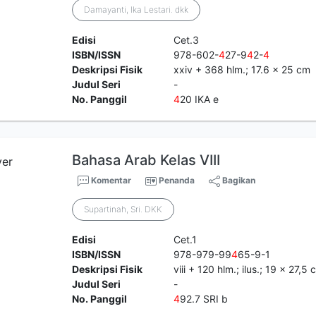
Damayanti, Ika Lestari. dkk
Edisi
Cet.3
ISBN/ISSN
978-602-
4
27-9
4
2-
4
Deskripsi Fisik
xxiv + 368 hlm.; 17.6 x 25 cm
Judul Seri
-
No. Panggil
4
20 IKA e
Bahasa Arab Kelas VIII
Komentar
Penanda
Bagikan
Supartinah, Sri. DKK
Edisi
Cet.1
ISBN/ISSN
978-979-99
4
65-9-1
Deskripsi Fisik
viii + 120 hlm.; ilus.; 19 x 27,5 
Judul Seri
-
No. Panggil
4
92.7 SRI b