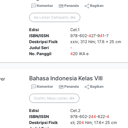
Komentar
Penanda
Bagikan
Ika Lestari Damayanti, dkk
Edisi
Cet.1
ISBN/ISSN
978-602-
4
27-9
4
1-7
Deskripsi Fisik
xxiv; 312 hlm; 17.6 x 25 cm
Judul Seri
-
No. Panggil
4
20 IKA e
Bahasa Indonesia Kelas VIII
Komentar
Penanda
Bagikan
Gusfitri, Maya Lestari, dkk
Edisi
Cet.2
ISBN/ISSN
978-602-2
4
4
-622-
4
Deskripsi Fisik
xii; 20
4
hlm; 17.6x 25 cm