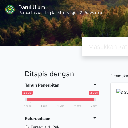
Darul Ulum
Perpustakaan Digital MTs Negeri 2 Purworejo
Ditapis dengan
Ditemuk
Tahun Penerbitan
1 938
2 025
1 938
1 960
1 982
2 003
2 025
Ketersediaan
Tersedia di Rak