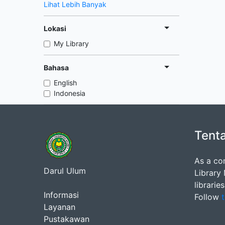
Lihat Lebih Banyak
Lokasi
My Library
Bahasa
English
Indonesia
Tent
As a co
Darul Ulum
Library
librarie
Informasi
Follow
t
Layanan
Pustakawan