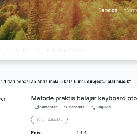
Beranda
Inform
an
1
dari pencarian Anda melalui kata kunci:
subject="alat musik"
Metode praktis belajar keyboard ot
Komentar
Penanda
Bagikan
Yeyen Subiakto
Edisi
Cet.3