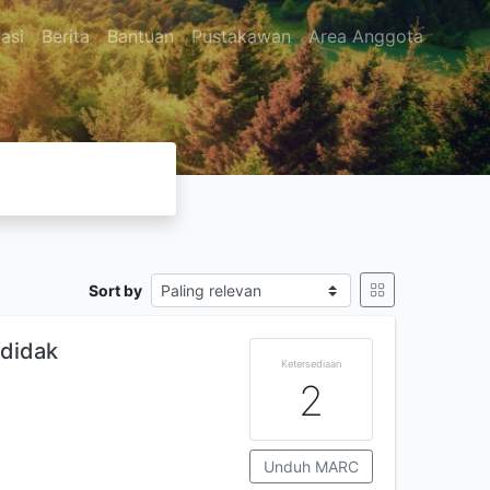
asi
Berita
Bantuan
Pustakawan
Area Anggota
Sort by
odidak
Ketersediaan
2
Unduh MARC