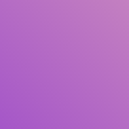
Pengarang
Subjek
ISBN/ISSN
Tipe Koleksi
Lokasi
GMD
Cari