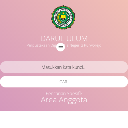
DARUL ULUM
Perpustakaan Digital MTs Negeri 2 Purworejo
CARI
Pencarian Spesifik
Area Anggota