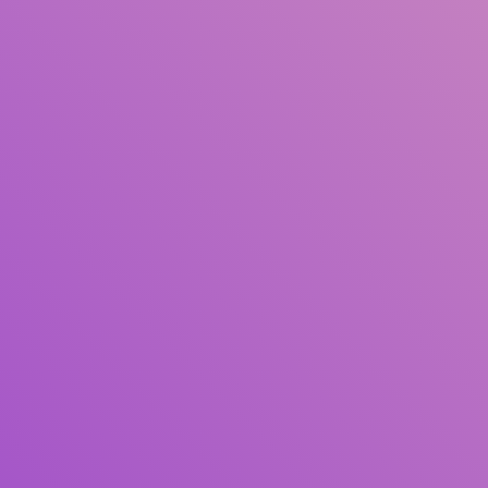
Pengarang
Subjek
ISBN/ISSN
Tipe Koleksi
Lokasi
GMD
Cari