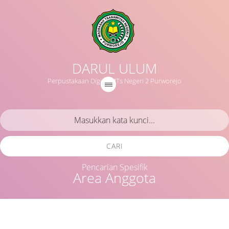
DARUL ULUM
Perpustakaan Digital MTs Negeri 2 Purworejo
CARI
Pencarian Spesifik
Area Anggota