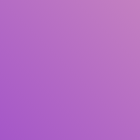
Pengarang
Subjek
ISBN/ISSN
Tipe Koleksi
Lokasi
GMD
Cari