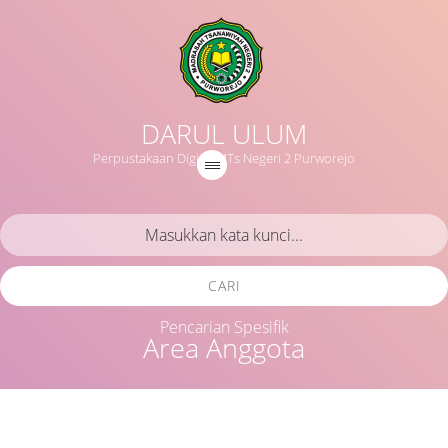
DARUL ULUM
Perpustakaan Digital MTs Negeri 2 Purworejo
CARI
Pencarian Spesifik
Area Anggota