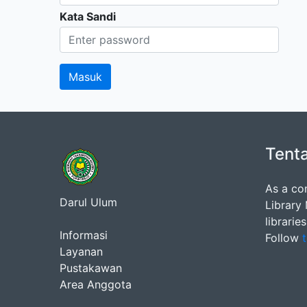
Kata Sandi
Tent
As a co
Darul Ulum
Library
librarie
Informasi
Follow
t
Layanan
Pustakawan
Area Anggota